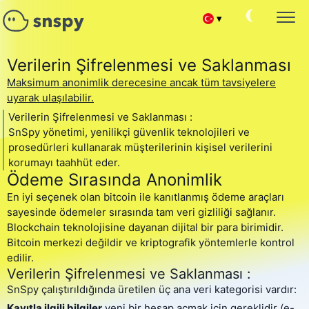
▾
Español
SNAPCHAT ŞIFRE HACKLEME
Verilerin Şifrelenmesi ve Saklanması
Hedef Hesabın İzlenmesi
Maksimum anonimlik derecesine ancak tüm tavsiyelere
Français
SNAPCHAT KONUŞMALARINI OKUYUN
uyarak ulaşılabilir.
Sohbet mesajlarını okuma
Verilerin Şifrelenmesi ve Saklanması :
Deutsch
SnSpy yönetimi, yenilikçi güvenlik teknolojileri ve
ARKADAŞLARINIZI VE ABONELERINIZI TAKIP EDIN
Snapchat Kişi Listesini Hackleme
prosedürleri kullanarak müşterilerinin kişisel verilerini
中文
korumayı taahhüt eder.
SNAPCHAT HESABINI KURTARMA
Ödeme Sırasında Anonimlik
Portuguese (Brazil)
Silinen sohbeti kurtarma
En iyi seçenek olan bitcoin ile kanıtlanmış ödeme araçları
SNAPCHAT GEÇERLI KONUM
sayesinde ödemeler sırasında tam veri gizliliği sağlanır.
Хинди हिन्दी
Kullanıcının nerede olduğunu öğrenin
Blockchain teknolojisine dayanan dijital bir para birimidir.
Bitcoin merkezi değildir ve kriptografik yöntemlerle kontrol
SNAPCHAT ARAMALARINI HACKLEME
Italiano
edilir.
Snapchat Kişi Listesini Hackleme
Verilerin Şifrelenmesi ve Saklanması :
English
SNAPCHAT CASUSU ÇEVRIMIÇI
SnSpy çalıştırıldığında üretilen üç ana veri kategorisi vardır:
Grup sohbeti hack uygulaması
Kayıtla ilgili bilgiler
yeni bir hesap açmak için gereklidir (e-