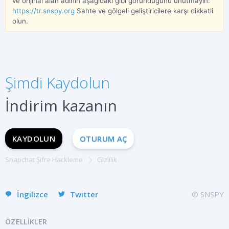
ve orijinal alan adının aşağıdaki gibi göründüğünü unutmayın:
https://tr.snspy.org
Sahte ve gölgeli geliştiricilere karşı dikkatli
olun.
ŞIMDI KAYDOLUN
Español
Şimdi Kaydolun
Français
Deutsch
İndirim kazanın
中文
Portuguese (Brazil)
KAYDOLUN
OTURUM AÇ
Хинди हिन्दी
Italiano
Snapchat Şifre Hackleme
Gizlilik
English
İngilizce
Twitter
© SNSPY
ÖZELLIKLER