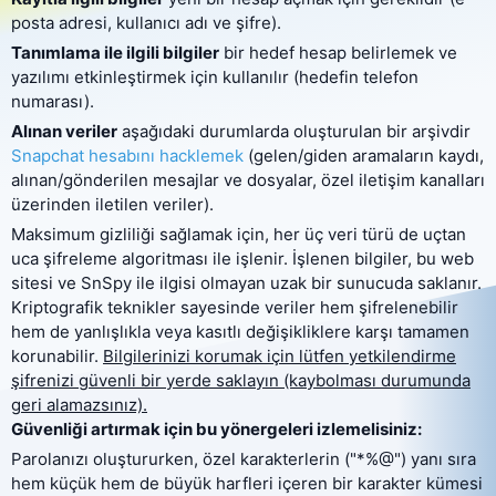
posta adresi, kullanıcı adı ve şifre).
Tanımlama ile ilgili bilgiler
bir hedef hesap belirlemek ve
Fiyatlandırma
Özellikler
yazılımı etkinleştirmek için kullanılır (hedefin telefon
SSS
Yorumlar
numarası).
Alınan veriler
aşağıdaki durumlarda oluşturulan bir arşivdir
Ortaklık Programı
Snapchat hesabını hacklemek
(gelen/giden aramaların kaydı,
alınan/gönderilen mesajlar ve dosyalar, özel iletişim kanalları
üzerinden iletilen veriler).
Maksimum gizliliği sağlamak için, her üç veri türü de uçtan
uca şifreleme algoritması ile işlenir. İşlenen bilgiler, bu web
sitesi ve SnSpy ile ilgisi olmayan uzak bir sunucuda saklanır.
Kriptografik teknikler sayesinde veriler hem şifrelenebilir
hem de yanlışlıkla veya kasıtlı değişikliklere karşı tamamen
korunabilir.
Bilgilerinizi korumak için lütfen yetkilendirme
şifrenizi güvenli bir yerde saklayın (kaybolması durumunda
geri alamazsınız).
Güvenliği artırmak için bu yönergeleri izlemelisiniz:
Parolanızı oluştururken, özel karakterlerin ("*%@") yanı sıra
hem küçük hem de büyük harfleri içeren bir karakter kümesi