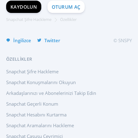
Portuguese (Brazil)
KAYDOLUN
OTURUM AÇ
Хинди हिन्दी
Italiano
Snapchat Şifre Hackleme
Özellikler
English
İngilizce
Twitter
© SNSPY
ÖZELLIKLER
Snapchat Şifre Hackleme
Snapchat Konuşmalarını Okuyun
Arkadaşlarınızı ve Abonelerinizi Takip Edin
Snapchat Geçerli Konum
Snapchat Hesabını Kurtarma
Snapchat Aramalarını Hackleme
Snapchat Casusu Çevrimiçi