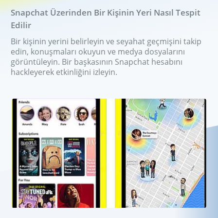
Grup sohbeti hack uygulaması
Snapchat Üzerinden Bir Kişinin Yeri Nasıl Tespit
Edilir
Fiyatlandırma
Özellikler
Bir kişinin yerini belirleyin ve seyahat geçmişini takip
edin, konuşmaları okuyun ve medya dosyalarını
SSS
Yorumlar
görüntüleyin. Bir başkasının Snapchat hesabını
hackleyerek etkinliğini izleyin.
Ortaklık Programı