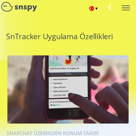
▾
Español
SNAPCHAT ŞIFRE HACKLEME
SnTracker Uygulama Özellikleri
Hedef Hesabın İzlenmesi
Français
SNAPCHAT KONUŞMALARINI OKUYUN
Sohbet mesajlarını okuma
Deutsch
ARKADAŞLARINIZI VE ABONELERINIZI TAKIP EDIN
Snapchat Kişi Listesini Hackleme
中文
SNAPCHAT HESABINI KURTARMA
Portuguese (Brazil)
Silinen sohbeti kurtarma
SNAPCHAT GEÇERLI KONUM
Хинди हिन्दी
Kullanıcının nerede olduğunu öğrenin
SNAPCHAT ARAMALARINI HACKLEME
Italiano
Snapchat Kişi Listesini Hackleme
English
SNAPCHAT ÜZERINDEN KONUM TAKIBI
SNAPCHAT CASUSU ÇEVRIMIÇI