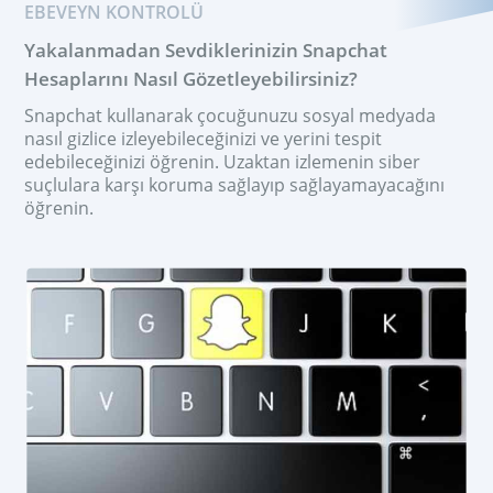
EBEVEYN KONTROLÜ
Yakalanmadan Sevdiklerinizin Snapchat
Hesaplarını Nasıl Gözetleyebilirsiniz?
Snapchat kullanarak çocuğunuzu sosyal medyada
nasıl gizlice izleyebileceğinizi ve yerini tespit
edebileceğinizi öğrenin. Uzaktan izlemenin siber
suçlulara karşı koruma sağlayıp sağlayamayacağını
öğrenin.