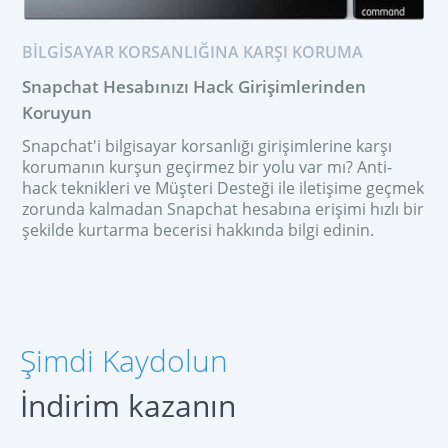
BILGISAYAR KORSANLIĞINA KARŞI KORUMA
Snapchat Hesabınızı Hack Girişimlerinden
Koruyun
Snapchat'i bilgisayar korsanlığı girişimlerine karşı
korumanın kurşun geçirmez bir yolu var mı? Anti-
hack teknikleri ve Müşteri Desteği ile iletişime geçmek
zorunda kalmadan Snapchat hesabına erişimi hızlı bir
şekilde kurtarma becerisi hakkında bilgi edinin.
ŞIMDI KAYDOLUN
Español
Şimdi Kaydolun
Français
Deutsch
İndirim kazanın
中文